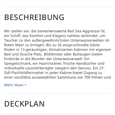
BESCHREIBUNG
Wir stellen vor: die bemerkenswerte Red Sea Aggressor IV,
ein Schiff, das Komfort und Eleganz nahtlos verbindet, um
Taucher zu den außergewöhnlichsten Unterwasserwelten im
Roten Meer zu bringen. Bis zu 26 anspruchsvolle Gäste
finden in 13 geräumigen, klimatisierten Kabinen mit eigenem
Bad und Dusche Platz. Bildfenster oder Bullaugen bieten
Einblicke in die Wunder der Unterwasserwelt. Ein
Spiegelschrank, ein Haartrockner, frische Handtücher und
individuelle Lautstärkeregler steigern den Genuss. Ein 27-
Zoll-Flachbildfernseher in jeder Kabine bietet Zugang zu
einer sorgfältig ausgewählten Sammlung von 700 Filmen und
TV-Shows. Die Fernseher dienen auch als Leinwand zum
Mehr lesen
Bearbeiten von Unterwasserfotos und -videos und
ermöglichen es den Gästen, ihre Unterwasserabenteuer
erneut zu erleben. Luxus findet seinen Höhepunkt in den drei
Master-Kabinen der Red Sea Aggressor IV, jede mit einem
DECKPLAN
Queen-Size-Bett ausgestattet, und acht Deluxe-Kabinen mit
zwei Einzelbetten für höchsten Komfort. Das Schiff bietet
einen prächtigen Salon, ein großzügiges Sonnendeck mit