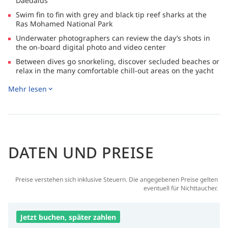
Daedalus
Swim fin to fin with grey and black tip reef sharks at the
Ras Mohamed National Park
Underwater photographers can review the day’s shots in
the on-board digital photo and video center
Between dives go snorkeling, discover secluded beaches or
relax in the many comfortable chill-out areas on the yacht
Five up to five times a day, then soak in the Jacuzzi as the
Mehr lesen
sun sinks down into the sea, and help yourself to free wine
and beer
DATEN UND PREISE
Preise verstehen sich inklusive Steuern. Die angegebenen Preise gelten
eventuell für Nichttaucher.
Jetzt buchen, später zahlen