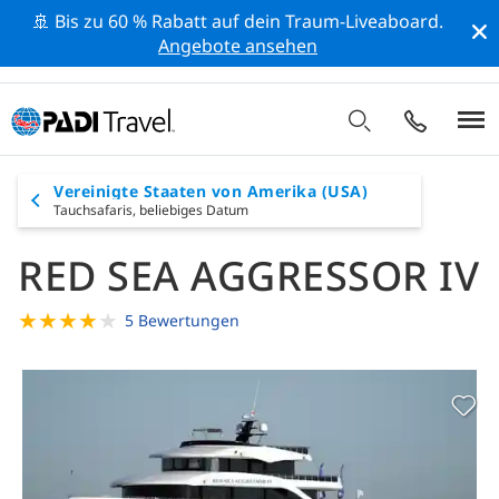
🚢 Bis zu 60 % Rabatt auf dein Traum-Liveaboard.
Angebote ansehen
Vereinigte Staaten von Amerika (USA)
Tauchsafaris,
beliebiges Datum
RED SEA AGGRESSOR IV
★
★
★
★
★
5 Bewertungen