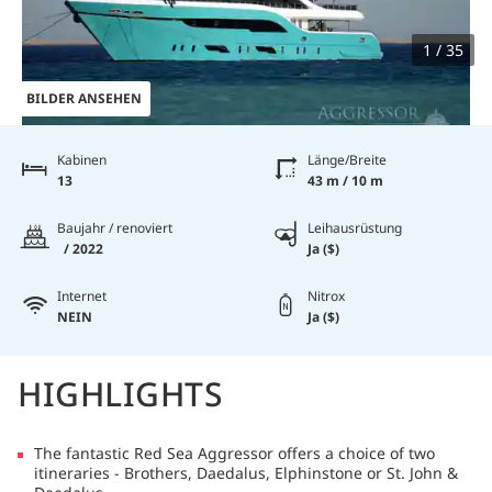
1 / 35
BILDER ANSEHEN
Kabinen
Länge/Breite
13
43 m / 10 m
Baujahr / renoviert
Leihausrüstung
/ 2022
Ja ($)
Internet
Nitrox
NEIN
Ja ($)
HIGHLIGHTS
The fantastic Red Sea Aggressor offers a choice of two
itineraries - Brothers, Daedalus, Elphinstone or St. John &