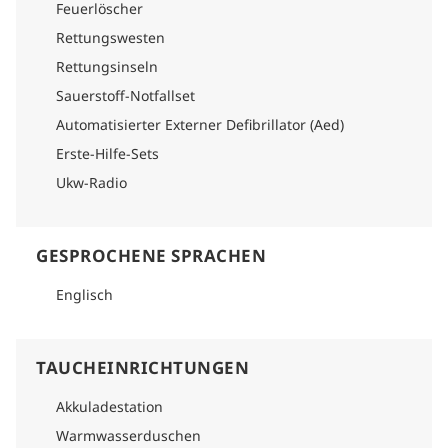
Feuerlöscher
gekrönt. Vormittags- und Nachmittagssnacks sorgen für
anhaltende Freude. Wie man dorthin kommt Bitte schauen
Rettungswesten
Sie im Logistikabschnitt jedes Reiseplans nach, um
Rettungsinseln
detaillierte Informationen darüber zu finden, wie Sie dorthin
gelangen.
Sauerstoff-Notfallset
Automatisierter Externer Defibrillator (Aed)
Erste-Hilfe-Sets
Ukw-Radio
GESPROCHENE SPRACHEN
Englisch
TAUCHEINRICHTUNGEN
Akkuladestation
Warmwasserduschen