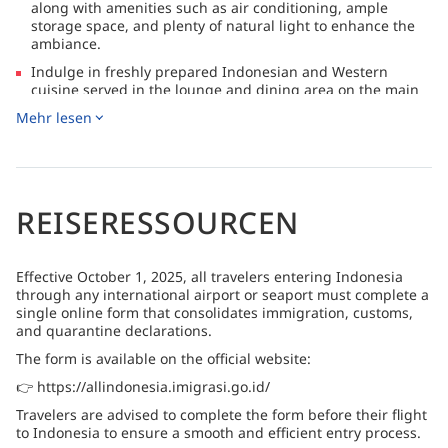
along with amenities such as air conditioning, ample
storage space, and plenty of natural light to enhance the
ambiance.
Indulge in freshly prepared Indonesian and Western
cuisine served in the lounge and dining area on the main
deck. Enjoy complimentary tea, coffee, and water. Relax in
Mehr lesen
the shaded dining area or bask in the sun on large sofas
and bean bags between dives.
Unwind on the open sun deck furnished with sun loungers,
perfect for soaking up the tropical ambiance.
REISERESSOURCEN
The expansive dive deck comfortably accommodates all 16
guests, featuring individual dive gear areas, ample
storage, and on-deck toilets. An indoor camera station
caters to underwater photographers.
Effective October 1, 2025, all travelers entering Indonesia
through any international airport or seaport must complete a
single online form that consolidates immigration, customs,
and quarantine declarations.
The form is available on the official website:
👉 https://allindonesia.imigrasi.go.id/
Travelers are advised to complete the form before their flight
to Indonesia to ensure a smooth and efficient entry process.