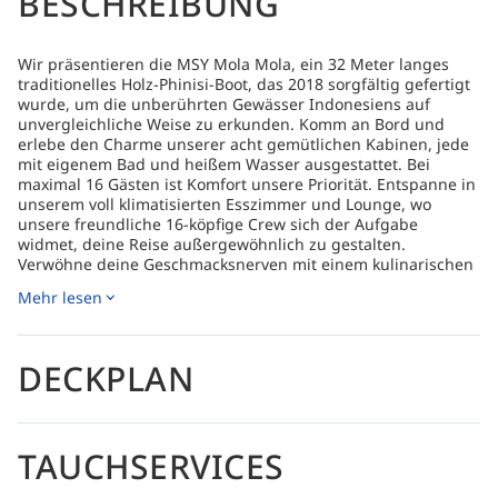
BESCHREIBUNG
Wir präsentieren die MSY Mola Mola, ein 32 Meter langes
traditionelles Holz-Phinisi-Boot, das 2018 sorgfältig gefertigt
wurde, um die unberührten Gewässer Indonesiens auf
unvergleichliche Weise zu erkunden. Komm an Bord und
erlebe den Charme unserer acht gemütlichen Kabinen, jede
mit eigenem Bad und heißem Wasser ausgestattet. Bei
maximal 16 Gästen ist Komfort unsere Priorität. Entspanne in
unserem voll klimatisierten Esszimmer und Lounge, wo
unsere freundliche 16-köpfige Crew sich der Aufgabe
widmet, deine Reise außergewöhnlich zu gestalten.
Verwöhne deine Geschmacksnerven mit einem kulinarischen
Abenteuer, bei dem wir eine köstliche Auswahl an
Mehr lesen
internationalen und traditionellen Gerichten anbieten, die
täglich aus lokalen Zutaten zubereitet werden. Mit über
einem Jahrzehnt Erfahrung in der Verwaltung von
Liveaboard-Unternehmen garantiert unsere professionelle
DECKPLAN
Crew eine unvergessliche Reise mit außergewöhnlichem
Service und Gastfreundschaft. Begib dich mit uns auf eine
Tauchodysee und tauche ein in die atemberaubenden
Unterwasserwunder Indonesiens. Erkunde die fesselnden
TAUCHSERVICES
Regionen Ost-Indonesiens, einschließlich Raja Ampat, die
Cendrawasih-Bucht, Banda, Ambon, Halmahera und Komodo,