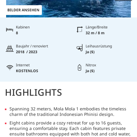
BILDER ANSEHEN
Kabinen
Länge/Breite
8
32 m / 8 m
Baujahr / renoviert
Leihausrüstung
2018 / 2023
Ja ($)
Internet
Nitrox
KOSTENLOS
Ja ($)
HIGHLIGHTS
Spanning 32 meters, Mola Mola 1 embodies the timeless
charm of the traditional Indonesian Phinisi design.
Eight cabins provide a cozy retreat for up to 16 guests,
ensuring a comfortable stay. Each cabin features private
ensuite bathrooms equipped with both hot and cold water,