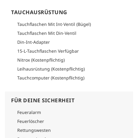
während die MSY Mola Mola die unvergleichliche Schönheit
unter den Wellen enthüllt. Anreise Bitte schau im
TAUCHAUSRÜSTUNG
Logistikabschnitt jedes Reiseplans nach detaillierten
Informationen zur Anreise.
Tauchflaschen Mit Int-Ventil (Bügel)
Tauchflaschen Mit Din-Ventil
Din-Int-Adapter
15-L-Tauchflaschen Verfügbar
Nitrox (Kostenpflichtig)
Leihausrüstung (Kostenpflichtig)
Tauchcomputer (Kostenpflichtig)
FÜR DEINE SICHERHEIT
Feueralarm
Feuerlöscher
Rettungswesten