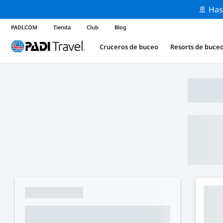
🚢 Has
PADI.COM
Tienda
Club
Blog
Cruceros de buceo
Resorts de buce