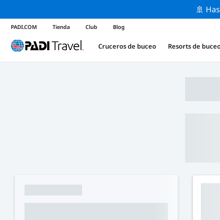
🚢 Has
PADI.COM
Tienda
Club
Blog
Cruceros de buceo
Resorts de buce