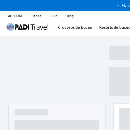
🚢 Has
PADI.COM
Tienda
Club
Blog
Cruceros de buceo
Resorts de buce