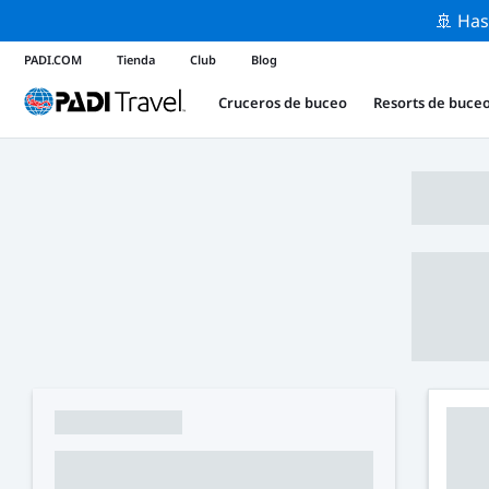
🚢 Has
PADI.COM
Tienda
Club
Blog
Cruceros de buceo
Resorts de buce