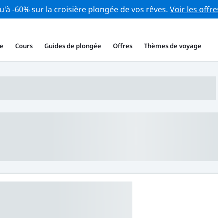
u'à -60% sur la croisière plongée de vos rêves.
Voir les offre
e
Cours
Guides de plongée
Offres
Thèmes de voyage