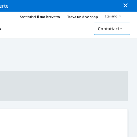
erte
Italiano
Sostituisci il tuo brevetto
Trova un dive shop
Contattaci
o