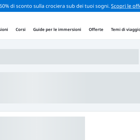
 60% di sconto sulla crociera sub dei tuoi sogni.
Scopri le off
ioni
Corsi
Guide per le immersioni
Offerte
Temi di viaggi