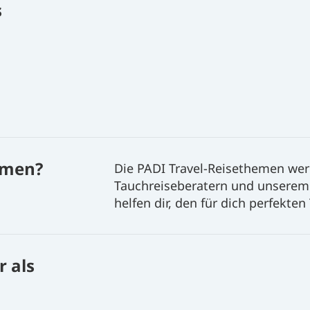
s
emen?
Die PADI Travel-Reisethemen we
Tauchreiseberatern und unsere
helfen dir, den für dich perfekt
 als