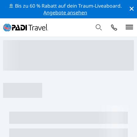
🚢 Bis zu 60 % Rabatt auf dein Traum-Liveaboard.
Angebote ansehen