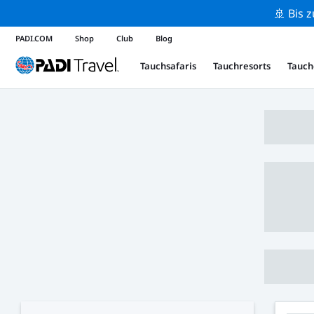
🚢 Bis 
PADI.COM
Shop
Club
Blog
Tauchsafaris
Tauchresorts
Tauch