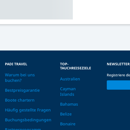
PADI TRAVEL
TOP-
NEWSLETTER
TAUCHREISEZIELE
Warum bei uns
Registriere d
Australien
buchen?
Cayman
Bestpreisgarantie
Islands
Boote chartern
Bahamas
Häufig gestellte Fragen
Belize
Buchungsbedingungen
Bonaire
Partnerprogramm