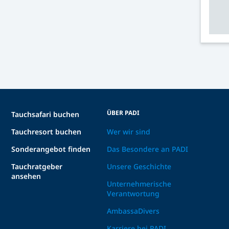
ÜBER PADI
Tauchsafari buchen
Tauchresort buchen
Wer wir sind
Sonderangebot finden
Das Besondere an PADI
Tauchratgeber
Unsere Geschichte
ansehen
Unternehmerische
Verantwortung
AmbassaDivers
Karriere bei PADI