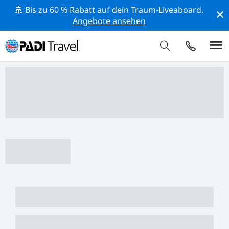
🚢 Bis zu 60 % Rabatt auf dein Traum-Liveaboard.
Angebote ansehen