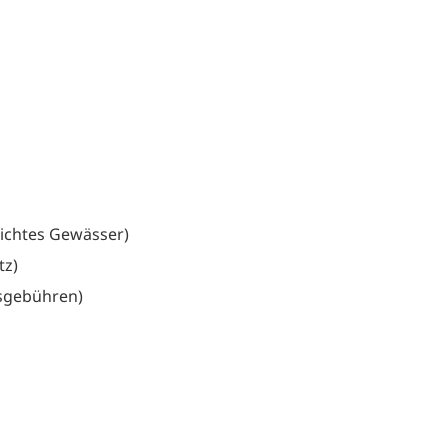
eichtes Gewässer)
tz)
gsgebühren)