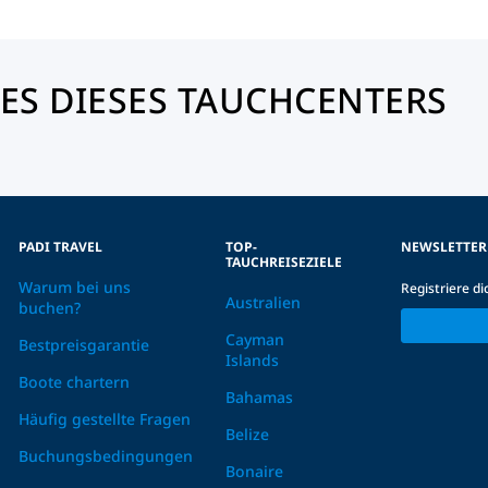
ES DIESES TAUCHCENTERS
PADI TRAVEL
TOP-
NEWSLETTER
TAUCHREISEZIELE
Warum bei uns
Registriere d
Australien
buchen?
Cayman
Bestpreisgarantie
Islands
Boote chartern
Bahamas
Häufig gestellte Fragen
Belize
Buchungsbedingungen
Bonaire