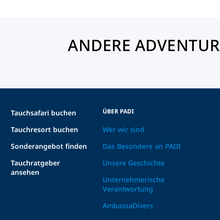
ANDERE ADVENTUR
ÜBER PADI
Tauchsafari buchen
Tauchresort buchen
Wer wir sind
Sonderangebot finden
Das Besondere an PADI
Tauchratgeber
Unsere Geschichte
ansehen
Unternehmerische
Verantwortung
AmbassaDivers