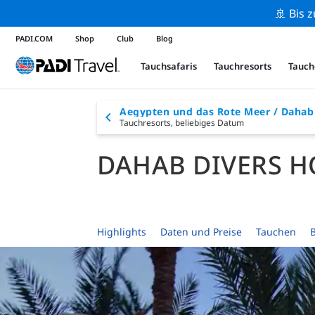
🚢 Bis 
PADI.COM
Shop
Club
Blog
Tauchsafaris
Tauchresorts
Tauch
Aegypten und das Rote Meer / Dahab
Tauchresorts,
beliebiges Datum
DAHAB DIVERS H
Highlights
Daten und Preise
Tauchen