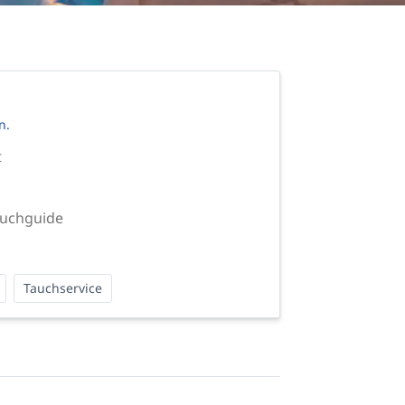
n.
t
auchguide
Tauchservice