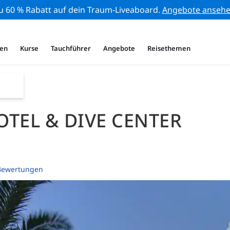
zu 60 % Rabatt auf dein Traum-Liveaboard.
Angebote anseh
en
Kurse
Tauchführer
Angebote
Reisethemen
OTEL & DIVE CENTER
Bewertungen