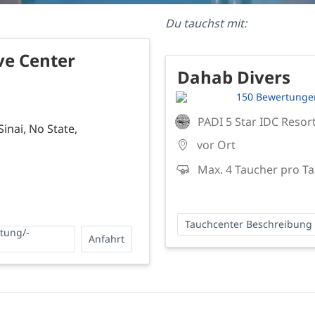
Du tauchst mit:
ve Center
Dahab Divers
150 Bewertunge
PADI 5 Star IDC Resor
inai, No State,
vor Ort
Max. 4 Taucher pro T
Tauchcenter Beschreibung
ttung/-
Anfahrt