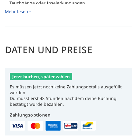
Tauchgänge oder Inselerkundungen.
Mehr lesen
Speisen Sie in einem Restaurant unter einer Palapa
inmitten tropischer Gärten und nutzen Sie die bequeme
Autovermietung, um Bonaire in Ihrem eigenen Tempo zu
erkunden.
DATEN UND PREISE
Jetzt buchen, später zahlen
Es müssen jetzt noch keine Zahlungsdetails ausgefüllt
werden.
Du musst erst 48 Stunden nachdem deine Buchung
bestätigt wurde bezahlen.
Zahlungsoptionen