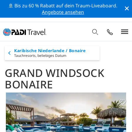
🚢 Bis zu 60 % Rabatt auf dein Traum-Liveaboard.
Angebote ansehen
Karibische Niederlande / Bonaire
Tauchresorts,
beliebiges Datum
GRAND WINDSOCK
BONAIRE