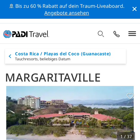
🚢 Bis zu 60 % Rabatt auf dein Traum-Liveaboard.
Angebote ansehen
Costa Rica / Playas del Coco (Guanacaste)
Tauchresorts,
beliebiges Datum
MARGARITAVILLE
1 / 37