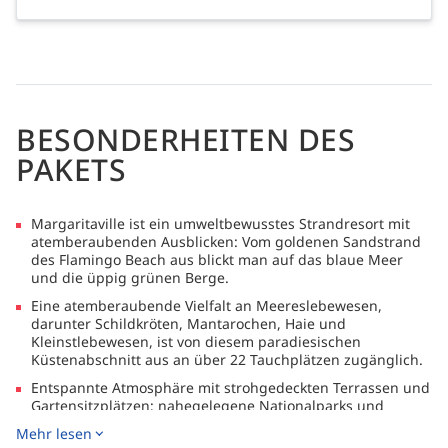
BESONDERHEITEN DES
PAKETS
Margaritaville ist ein umweltbewusstes Strandresort mit
atemberaubenden Ausblicken: Vom goldenen Sandstrand
des Flamingo Beach aus blickt man auf das blaue Meer
und die üppig grünen Berge.
Eine atemberaubende Vielfalt an Meereslebewesen,
darunter Schildkröten, Mantarochen, Haie und
Kleinstlebewesen, ist von diesem paradiesischen
Küstenabschnitt aus an über 22 Tauchplätzen zugänglich.
Entspannte Atmosphäre mit strohgedeckten Terrassen und
Gartensitzplätzen; nahegelegene Nationalparks und
Naturschutzgebiete bieten sich für erholsame
Mehr lesen
Tagesausflüge zwischen den Tauchgängen an.