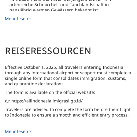
artenreiche Schnorchel- und Tauchlandschaft in
ganzjährig warmen Gewässern bekannt ist.
Mehr lesen
Günstige Lage in der Nähe des Bali Barat Nationalparks,
weißer Sandstrände, lokaler Restaurants und
Tauchmöglichkeiten mit dem Abyss Ocean World Team
REISERESSOURCEN
Effective October 1, 2025, all travelers entering Indonesia
through any international airport or seaport must complete a
single online form that consolidates immigration, customs,
and quarantine declarations.
The form is available on the official website:
👉 https://allindonesia.imigrasi.go.id/
Travelers are advised to complete the form before their flight
to Indonesia to ensure a smooth and efficient entry process.
Mehr lesen