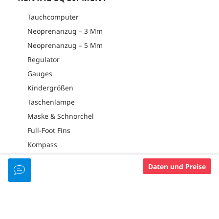
Tauchcomputer
Neoprenanzug – 3 Mm
Neoprenanzug – 5 Mm
Regulator
Gauges
Kindergrößen
Taschenlampe
Maske & Schnorchel
Full-Foot Fins
Kompass
Camera
Daten und Preise
Kleine Flaschen (10 L/71,2 Kubikfuß)
Große Flaschen (15 L/100 Kubikfuß)
Bcd
Aluminiumflaschen