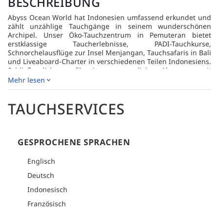
BESCHREIBUNG
Abyss Ocean World hat Indonesien umfassend erkundet und
zählt unzählige Tauchgänge in seinem wunderschönen
Archipel. Unser Öko-Tauchzentrum in Pemuteran bietet
erstklassige Taucherlebnisse, PADI-Tauchkurse,
Schnorchelausflüge zur Insel Menjangan, Tauchsafaris in Bali
und Liveaboard-Charter in verschiedenen Teilen Indonesiens.
Schließe dich uns für ein unvergessliches Abenteuer mit
unserem erfahrenen Team an, während wir unsere
Mehr lesen
Leidenschaft und unser Wissen teilen. Egal, ob du dich für
Schnorcheln, PADI-Tauchkurse oder eine aufregende Reise
TAUCHSERVICES
außerhalb von Bali entscheidest, wir kümmern uns um die
gesamte Logistik, um ein entspanntes und inklusives Erlebnis
zu gewährleisten. Sei nicht überrascht, wenn eines unserer
Teammitglieder anbietet, dir seine Lieblingsorte in der Stadt
zu zeigen und seine Leidenschaft und sein Wissen über das
GESPROCHENE SPRACHEN
Tauchen, Bali und Indonesien zu teilen.
Englisch
Deutsch
Indonesisch
Französisch