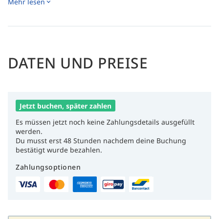
Mehr lesen
Land und Meer und begeben Sie sich auf eine
unvergessliche Reise, um das Wesen der madagassischen
Kultur und Bräuche zu entdecken.
Profitieren Sie von einem individuellen Betreuungsansatz
und lassen Sie sich während Ihres gesamten Aufenthalts
von einem eng verbundenen Team begleiten.
DATEN UND PREISE
Genießen Sie kulinarische Exzellenz und Service, der
italienischen Standards entspricht, und erleben Sie
gleichzeitig die lebendige Welt des italienischen
Lebensgefühls.
Jetzt buchen, später zahlen
Es müssen jetzt noch keine Zahlungsdetails ausgefüllt
werden.
Du musst erst 48 Stunden nachdem deine Buchung
bestätigt wurde bezahlen.
Zahlungsoptionen