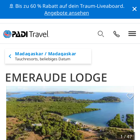
🚢 Bis zu 60 % Rabatt auf dein Traum-Liveaboard.
Angebote ansehen
Madagaskar / Madagaskar
Tauchresorts,
beliebiges Datum
EMERAUDE LODGE
1 / 47