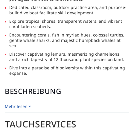
Dedicated classroom, outdoor practice area, and purpose-
built dive boat facilitate skill development.
Explore tropical shores, transparent waters, and vibrant
coral-laden seabeds.
Encountering corals, fish in myriad hues, colossal turtles,
gentle whale sharks, and majestic humpback whales at
sea.
Discover captivating lemurs, mesmerizing chameleons,
and a rich tapestry of 12 thousand plant species on land.
Dive into a paradise of biodiversity within this captivating
expanse.
BESCHREIBUNG
In Zusammenarbeit mit dem Emeraude Lodge präsentiert
OUR OCEAN Diving stolz ein einzigartiges Tauchzentrum,
Mehr lesen
gelegen am charmanten Strand von Ambarihonko im
Nordwesten von Nosy Bè. Umgeben von üppigen Mangroven,
TAUCHSERVICES
bietet dieser Ort Ruhe und ist somit ein wunderbarer Platz,
um sich vor und nach dem Tauchen zu entspannen. Die
Gründung des Tauchzentrums basiert auf einer tiefen