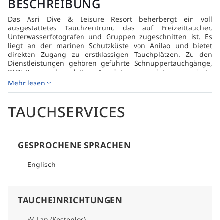
BESCHREIBUNG
Das Asri Dive & Leisure Resort beherbergt ein voll
ausgestattetes Tauchzentrum, das auf Freizeittaucher,
Unterwasserfotografen und Gruppen zugeschnitten ist. Es
liegt an der marinen Schutzküste von Anilao und bietet
direkten Zugang zu erstklassigen Tauchplätzen. Zu den
Dienstleistungen gehören geführte Schnuppertauchgänge,
PADI-Kurse, komplette Ausrüstungsvermietung, private
Boote, Unterstützung bei der Unterwasserfotografie und
Mehr lesen
individuelle Tauchplanung. Mit erfahrenen Guides und
einem starken Fokus auf Sicherheit und Meeresschutz liefert
TAUCHSERVICES
das Zentrum ein hochwertiges Taucherlebnis für alle
Niveaus.
GESPROCHENE SPRACHEN
Englisch
TAUCHEINRICHTUNGEN
W-Lan (Kostenlos)