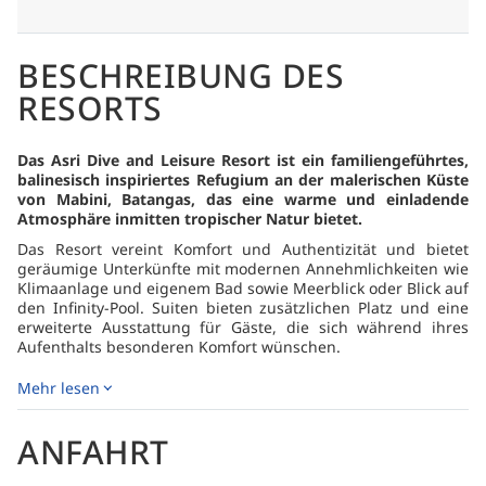
BESCHREIBUNG DES
RESORTS
Das Asri Dive and Leisure Resort ist ein familiengeführtes,
balinesisch inspiriertes Refugium an der malerischen Küste
von Mabini, Batangas, das eine warme und einladende
Atmosphäre inmitten tropischer Natur bietet.
Das Resort vereint Komfort und Authentizität und bietet
geräumige Unterkünfte mit modernen Annehmlichkeiten wie
Klimaanlage und eigenem Bad sowie Meerblick oder Blick auf
den Infinity-Pool. Suiten bieten zusätzlichen Platz und eine
erweiterte Ausstattung für Gäste, die sich während ihres
Aufenthalts besonderen Komfort wünschen.
Tauchen steht im Mittelpunkt des Erlebnisses. Ein
Mehr lesen
hauseigenes PADI 5-Sterne-Tauchzentrum bietet einfachen
Zugang zu den renommierten Tauchplätzen von Anilao, die
für ihre außergewöhnliche Makrofauna und vielfältige
ANFAHRT
Unterwasserlandschaft bekannt sind. Neben dem Tauchen
können Gäste eine Reihe von Aktivitäten genießen, darunter