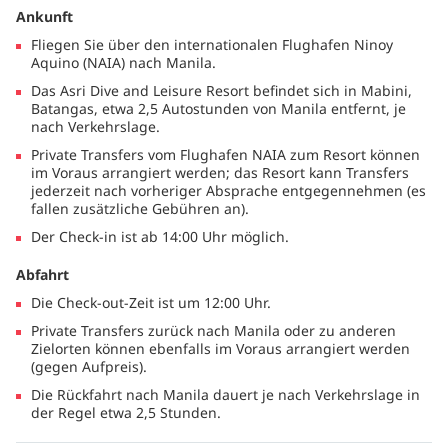
Yoga, Schnorcheln, Sightseeing und leichte Wanderungen in
Ankunft
der Umgebung.
Fliegen Sie über den internationalen Flughafen Ninoy
Mit seinem entspannten Tempo, den Speisebereichen unter
Aquino (NAIA) nach Manila.
freiem Himmel und den ruhigen Außenbereichen ist das Asri
bestens geeignet für Reisende, die einen friedlichen
Das Asri Dive and Leisure Resort befindet sich in Mabini,
Küstenurlaub in Verbindung mit unvergesslichen Tauch- und
Batangas, etwa 2,5 Autostunden von Manila entfernt, je
Freizeiterlebnissen suchen.
nach Verkehrslage.
Private Transfers vom Flughafen NAIA zum Resort können
im Voraus arrangiert werden; das Resort kann Transfers
jederzeit nach vorheriger Absprache entgegennehmen (es
fallen zusätzliche Gebühren an).
Der Check-in ist ab 14:00 Uhr möglich.
Abfahrt
Die Check-out-Zeit ist um 12:00 Uhr.
Private Transfers zurück nach Manila oder zu anderen
Zielorten können ebenfalls im Voraus arrangiert werden
(gegen Aufpreis).
Die Rückfahrt nach Manila dauert je nach Verkehrslage in
der Regel etwa 2,5 Stunden.