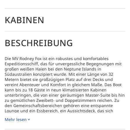
KABINEN
BESCHREIBUNG
Die MV Rodney Fox ist ein robustes und komfortables
Expeditionsschiff, das für unvergessliche Begegnungen mit
großen weißen Haien bei den Neptune Islands in
Südaustralien konzipiert wurde. Mit einer Länge von 32
Metern bietet sie großzügigen Platz auf drei Decks und
vereint Abenteuer und Komfort in gleichem Maße. Das Boot
kann bis zu 18 Gäste in neun klimatisierten Kabinen
unterbringen, die von einer geräumigen Master-Suite bis hin
zu gemütlichen Zweibett- und Doppelzimmern reichen. Zu
den Gemeinschaftsbereichen gehören eine entspannte
Lounge und ein Essbereich, ein Aussichtsdeck, das sich
perfekt zur Tierbeobachtung eignet, und ein großes
Mehr lesen
Tauchdeck, das für Käfigtauchen sowohl an der Oberfläche
als auch in der Tiefe eingerichtet ist. Ein Höhepunkt jeder