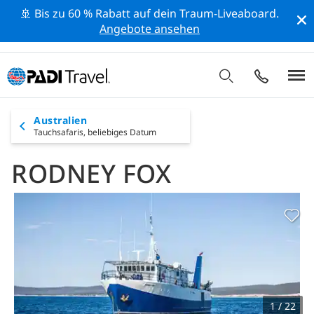
🚢 Bis zu 60 % Rabatt auf dein Traum-Liveaboard.
Angebote ansehen
Australien
Tauchsafaris,
beliebiges Datum
RODNEY FOX
1 / 22