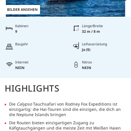
BILDER ANSEHEN
Kabinen
Länge/Breite
9
32 m / 8 m
Baujahr
Leihausrüstung
Ja ($)
Internet
Nitrox
NEIN
NEIN
HIGHLIGHTS
Die
Calypso
Tauchsafari von Rodney Fox Expeditions ist
einzigartig: die Hai-Touren sind die einzigen, die dich an
die Neptune Islands bringen
Die Routen bieten einzigartigen Zugang zu
Käfigtauchgängen und die meiste Zeit mit Weißen Haien