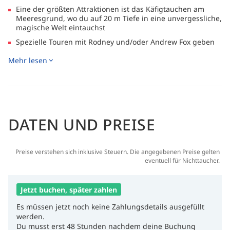
Eine der größten Attraktionen ist das Käfigtauchen am
Meeresgrund, wo du auf 20 m Tiefe in eine unvergessliche,
magische Welt eintauchst
Spezielle Touren mit Rodney und/oder Andrew Fox geben
dir unvergleichlichen Experten-Einblick in diese Gewässer
Mehr lesen
und ihre Bewohner
Die Neptune Inseln sind ein unberührtes, raues und
wildes Paradies, das mit wundervollen Landgängen
erkundet wird und dir die Chance bietet, Seelöwen,
Seeadler und Fischadler zu sehen
DATEN UND PREISE
Preise verstehen sich inklusive Steuern. Die angegebenen Preise gelten
eventuell für Nichttaucher.
Jetzt buchen, später zahlen
Es müssen jetzt noch keine Zahlungsdetails ausgefüllt
werden.
Du musst erst 48 Stunden nachdem deine Buchung