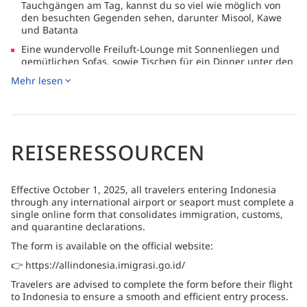
Tauchgängen am Tag, kannst du so viel wie möglich von
den besuchten Gegenden sehen, darunter Misool, Kawe
und Batanta
Eine wundervolle Freiluft-Lounge mit Sonnenliegen und
gemütlichen Sofas, sowie Tischen für ein Dinner unter den
Sternen − oder du isst im inneren Speisesaal mit den
Mehr lesen
großen Panoramafenstern
Kostenlose Leihausrüstung bei Buchung im Rahmen eines
Aufenthaltes bei Papua Explorers, oder für Stammgäste
REISERESSOURCEN
Effective October 1, 2025, all travelers entering Indonesia
through any international airport or seaport must complete a
single online form that consolidates immigration, customs,
and quarantine declarations.
The form is available on the official website:
👉 https://allindonesia.imigrasi.go.id/
Travelers are advised to complete the form before their flight
to Indonesia to ensure a smooth and efficient entry process.