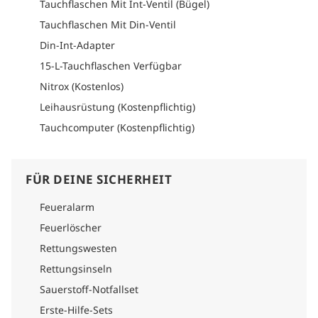
Mischung aus asiatischer und internationaler Küche – oder
Tauchflaschen Mit Int-Ventil (Bügel)
an Ausflügen zu nahegelegenen Inseln und Dörfern
Tauchflaschen Mit Din-Ventil
teilnehmen. Coralia Liveaboard wird vom Team hinter dem
Papua Paradise Eco Resort betrieben und kombiniert echte
Din-Int-Adapter
Gastfreundschaft, Umweltbewusstsein und erstklassiges
15-L-Tauchflaschen Verfügbar
Tauchen zu einem ganz besonderen Erlebnis auf
Indonesiens tropischer See. Wie Du hinkommst: Schau bitte
Nitrox (Kostenlos)
bei der Logistikrubrik des jeweiligen Reiseverlaufs vorbei, um
alle Details zur Anreise zu erfahren.
Leihausrüstung (Kostenpflichtig)
Tauchcomputer (Kostenpflichtig)
FÜR DEINE SICHERHEIT
Feueralarm
Feuerlöscher
Rettungswesten
Rettungsinseln
Sauerstoff-Notfallset
Erste-Hilfe-Sets