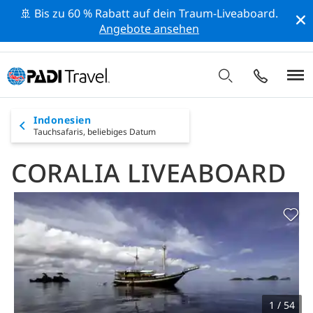
🚢 Bis zu 60 % Rabatt auf dein Traum-Liveaboard.
Angebote ansehen
Indonesien
Tauchsafaris,
beliebiges Datum
CORALIA LIVEABOARD
1 / 54