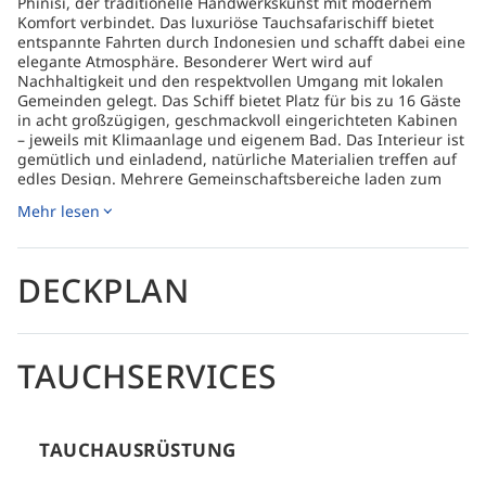
Phinisi, der traditionelle Handwerkskunst mit modernem
Komfort verbindet. Das luxuriöse Tauchsafarischiff bietet
entspannte Fahrten durch Indonesien und schafft dabei eine
elegante Atmosphäre. Besonderer Wert wird auf
Nachhaltigkeit und den respektvollen Umgang mit lokalen
Gemeinden gelegt. Das Schiff bietet Platz für bis zu 16 Gäste
in acht großzügigen, geschmackvoll eingerichteten Kabinen
– jeweils mit Klimaanlage und eigenem Bad. Das Interieur ist
gemütlich und einladend, natürliche Materialien treffen auf
edles Design. Mehrere Gemeinschaftsbereiche laden zum
Verweilen ein: ein klimatisierter Salon und Essbereich mit
Mehr lesen
Panoramablick, ein schattiges Außendeck für Mahlzeiten im
Freien sowie ein eigener Kameraraum für
Unterwasserfotografen. Das großzügige und gut organisierte
Tauchdeck wird von zwei Begleitbooten und einem
DECKPLAN
erfahrenen Team von Tauchprofis unterstützt. Nitrox steht
zur Verfügung und jede Reise wird sorgfältig geplant, damit
Du sicher, entspannt und mit unvergesslichen Erinnerungen
tauchen kannst. Die Coralia besucht Indonesiens
TAUCHSERVICES
eindrucksvollste Reiseziele wie Raja Ampat, Komodo,
Halmahera, Alor, die Banda- und Forgotten Islands sowie die
Cenderawasih-Bucht – alles Orte voller einzigartiger
Artenvielfalt und farbenprächtiger Korallenriffe. Zwischen
TAUCHAUSRÜSTUNG
den Tauchgängen kannst Du auf dem Sonnendeck
entspannen, frisch zubereitete Gerichte genießen – eine