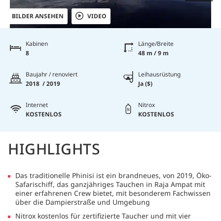
BILDER ANSEHEN
VIDEO
Kabinen
Länge/Breite
8
48 m / 9 m
Baujahr / renoviert
Leihausrüstung
2018 / 2019
Ja ($)
Internet
Nitrox
KOSTENLOS
KOSTENLOS
HIGHLIGHTS
Das traditionelle Phinisi ist ein brandneues, von 2019, Öko-
Safarischiff, das ganzjähriges Tauchen in Raja Ampat mit
einer erfahrenen Crew bietet, mit besonderem Fachwissen
über die Dampierstraße und Umgebung
Nitrox kostenlos für zertifizierte Taucher und mit vier