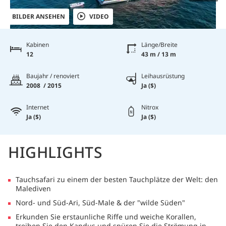
BILDER ANSEHEN
VIDEO
Kabinen
Länge/Breite
12
43 m / 13 m
Baujahr / renoviert
Leihausrüstung
2008 / 2015
Ja ($)
Internet
Nitrox
Ja ($)
Ja ($)
HIGHLIGHTS
Tauchsafari zu einem der besten Tauchplätze der Welt: den
Malediven
Nord- und Süd-Ari, Süd-Male & der "wilde Süden"
Erkunden Sie erstaunliche Riffe und weiche Korallen,
treiben Sie den Kandus und spüren Sie die Strömung in