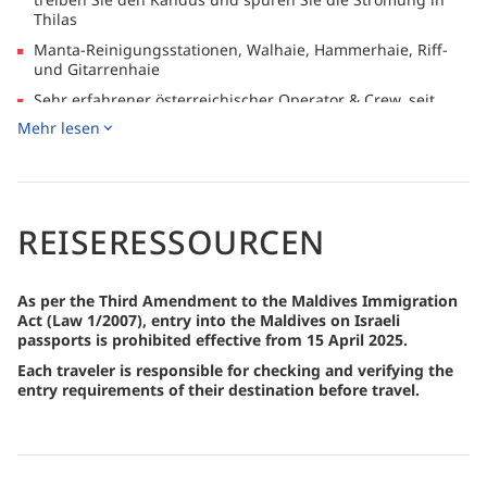
Thilas
Manta-Reinigungsstationen, Walhaie, Hammerhaie, Riff-
und Gitarrenhaie
Sehr erfahrener österreichischer Operator & Crew, seit
1993 auf den Malediven
Mehr lesen
Tauchgänge werden aus Dhoni gemacht. RAY Diver
Positionierungssystem
Gratis Wifi
REISERESSOURCEN
Leihausrüstung und Nitrox vorhanden, Leihausrüstung für
Kinder
120m² Salon erwartet Sie mit kühlen Bier vom Fass,
Cocktails & Weinen
As per the Third Amendment to the Maldives Immigration
Act (Law 1/2007), entry into the Maldives on Israeli
Whirlpool & Landausflüge
passports is prohibited effective from 15 April 2025.
Each traveler is responsible for checking and verifying the
entry requirements of their destination before travel.