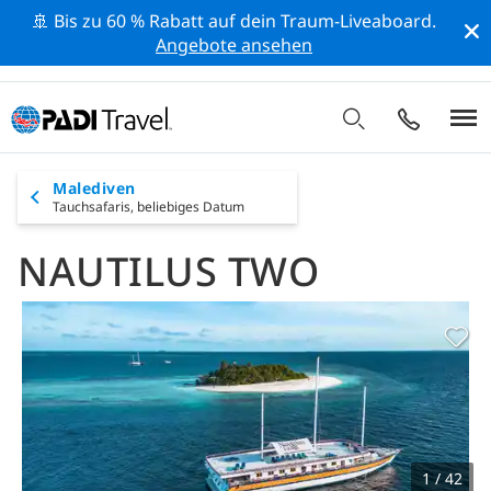
🚢 Bis zu 60 % Rabatt auf dein Traum-Liveaboard.
Angebote ansehen
Malediven
Tauchsafaris,
beliebiges Datum
NAUTILUS TWO
1 / 42