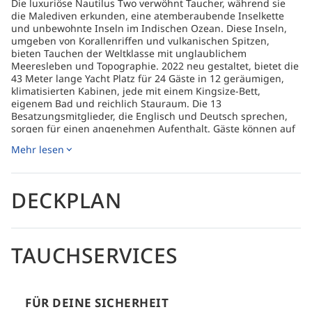
Die luxuriöse Nautilus Two verwöhnt Taucher, während sie
die Malediven erkunden, eine atemberaubende Inselkette
und unbewohnte Inseln im Indischen Ozean. Diese Inseln,
umgeben von Korallenriffen und vulkanischen Spitzen,
bieten Tauchen der Weltklasse mit unglaublichem
Meeresleben und Topographie. 2022 neu gestaltet, bietet die
43 Meter lange Yacht Platz für 24 Gäste in 12 geräumigen,
klimatisierten Kabinen, jede mit einem Kingsize-Bett,
eigenem Bad und reichlich Stauraum. Die 13
Besatzungsmitglieder, die Englisch und Deutsch sprechen,
sorgen für einen angenehmen Aufenthalt. Gäste können auf
dem Sonnendeck entspannen, den Jacuzzi genießen oder
Mehr lesen
sich in der gemütlichen großen Lounge mit Hi-Fi-Anlage,
Flachbild-TV und kostenlosem WLAN erholen. An der Bar der
Nautilus Two werden individuelle Cocktails, Fassbier, Wein
und alkoholfreie Getränke serviert. Die hintere Badeplattform
DECKPLAN
bietet einfachen Zugang zum Wasser fürs Schnorcheln oder
Schwimmen mit Manta-Rochen, während Landausflüge und
Entspannung zwischen den Tauchgängen die Gäste
unterhalten. Die Mahlzeiten werden im Salon serviert, mit
TAUCHSERVICES
einem abwechslungsreichen Menü aus lokalen, asiatischen
und europäischen Gerichten, und die Köche bereiten gerne
jeden Fisch zu, den die Gäste fangen. Snacks sind den
ganzen Tag verfügbar, um die Energie zwischen den
FÜR DEINE SICHERHEIT
Tauchgängen hoch zu halten.