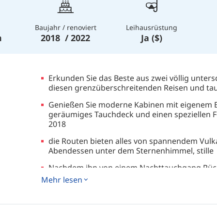
Baujahr / renoviert
Leihausrüstung
m
2018 / 2022
Ja ($)
Erkunden Sie das Beste aus zwei völlig unter
diesen grenzüberschreitenden Reisen und tau
Genießen Sie moderne Kabinen mit eigenem Ba
geräumiges Tauchdeck und einen speziellen F
2018
die Routen bieten alles von spannendem Vulk
Abendessen unter dem Sternenhimmel, stille
Nachdem ihn von einem Nachttauchgang Rück
große Sonnenterrasse bis in den Hängematte
Mehr lesen
- Meerblick