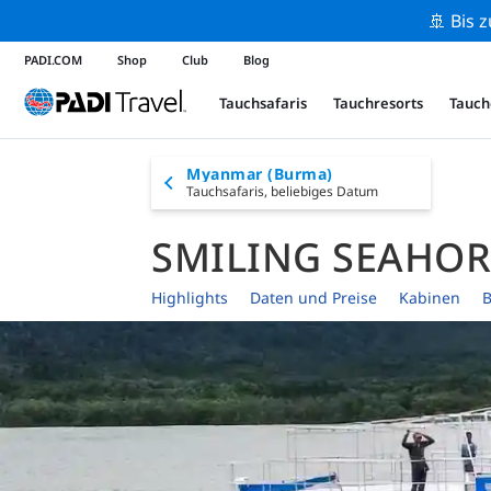
🚢 Bis 
PADI.COM
Shop
Club
Blog
Tauchsafaris
Tauchresorts
Tauch
Myanmar (Burma)
Tauchsafaris,
beliebiges Datum
SMILING SEAHOR
Highlights
Daten und Preise
Kabinen
B