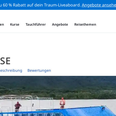
zu 60 % Rabatt auf dein Traum-Liveaboard.
Angebote anseh
en
Kurse
Tauchführer
Angebote
Reisethemen
SE
eschreibung
Bewertungen