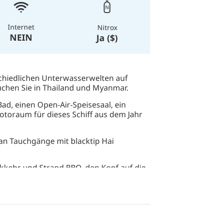
Internet
Nitrox
NEIN
Ja ($)
schiedlichen Unterwasserwelten auf
chen Sie in Thailand und Myanmar.
d, einen Open-Air-Speisesaal, ein
otoraum für dieses Schiff aus dem Jahr
an Tauchgänge mit blacktip Hai
kehr und Strand BBQ, den Kopf auf die
n zum entspannen, mit einem 360 - Grad