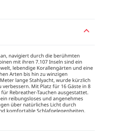
 an, navigiert durch die berühmten
pinen mit ihren 7.107 Inseln sind ein
eswelt, lebendige Korallengärten und eine
chen Arten bis hin zu winzigen
Meter lange Stahlyacht, wurde kürzlich
 verbessern. Mit Platz für 16 Gäste in 8
h für Rebreather-Tauchen ausgestattet.
ür ein reibungsloses und angenehmes
fügen über natürliches Licht durch
d komfortable Schlafgelegenheiten,
t 6 Standardkabinen mit einem
e-Kabinen mit einem Queen-Size-Bett und
ung an Bord besteht aus Buffet-
französischer Küche, mit einem