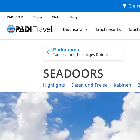
🚢 Bis 
PADI.COM
Shop
Club
Blog
Tauchsafaris
Tauchresorts
Tauch
Philippinen
Tauchsafaris,
beliebiges Datum
SEADOORS
Highlights
Daten und Preise
Kabinen
B