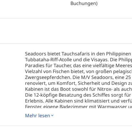
Buchungen)
Seadoors bietet Tauchsafaris in den Philippinen
Tubbataha-Riff-Atolle und die Visayas. Die Philip
Paradies für Taucher, das eine vielfältige Meer
Vielzahl von Fischen bietet, von großen pelagis
Zwergseepferdchen. Die M/V Seadoors, eine 25 
renoviert, um Komfort, Sicherheit und Design zu
Kabinen ist das Boot sowohl für Nitrox- als auc
Die 12-köpfige Besatzung des Schiffes sorgt f
Erlebnis. Alle Kabinen sind klimatisiert und ver
Fenster, eigene Badezimmer mit Warmwasser un
einschließlich Doppel- und Einzelbetten. Es gib
Mehr lesen
Doppelbett und einem Stockbett sowie 2 Delux
einem Standard-Stockbett darüber. Die Verpfleg
Mahlzeiten, inspiriert von lokalen Aromen und 