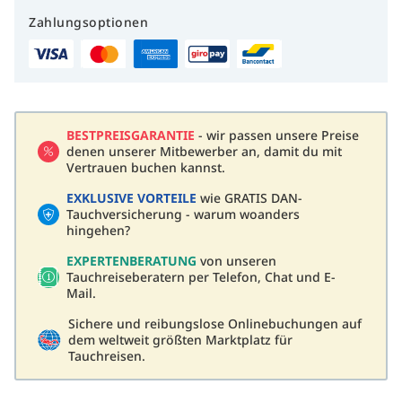
included in the price of every international airline ticket into
Zahlungsoptionen
the Republic of Palau. The ticketing airline shall be
responsible for collecting the PPEF.
BESTPREISGARANTIE
- wir passen unsere Preise
denen unserer Mitbewerber an, damit du mit
Vertrauen buchen kannst.
EXKLUSIVE VORTEILE
wie GRATIS DAN-
Tauchversicherung - warum woanders
hingehen?
EXPERTENBERATUNG
von unseren
Tauchreiseberatern per Telefon, Chat und E-
Mail.
Sichere und reibungslose Onlinebuchungen auf
dem weltweit größten Marktplatz für
Tauchreisen.