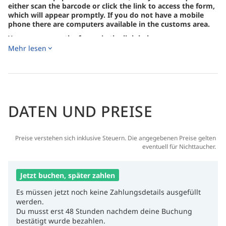
either scan the barcode or click the link to access the form,
which will appear promptly. If you do not have a mobile
phone there are computers available in the customs area.
You may access the form via the link below.
Mehr lesen
https://ecd.beacukai.go.id/
KOMODO NATIONAL PARK
The Komodo National Park Rangers have recently announced
that a footwear rule is now in place for all individuals
DATEN UND PREISE
participating in the guided forest trekking portion of the
Rinca Island land excursion. According to the new regulation,
closed-toed shoes are mandatory during the forest trekking
Preise verstehen sich inklusive Steuern. Die angegebenen Preise gelten
segment of the Rinca Island Komodo Dragon trekking
eventuell für Nichttaucher.
experience.
Jetzt buchen, später zahlen
Palau Pristine Paradise Environmental Fee (PPEF)
PUBLIC NOTICE: Palau Pristine Paradise Environmental Fee
Es müssen jetzt noch keine Zahlungsdetails ausgefüllt
(PPEF) (pristineparadisepalau.com)
werden.
Du musst erst 48 Stunden nachdem deine Buchung
In accordance with RPPL No. 10-16, effective January 1, 2018,
bestätigt wurde bezahlen.
the PPEF of One Hundred Dollars ($100 USD) shall be