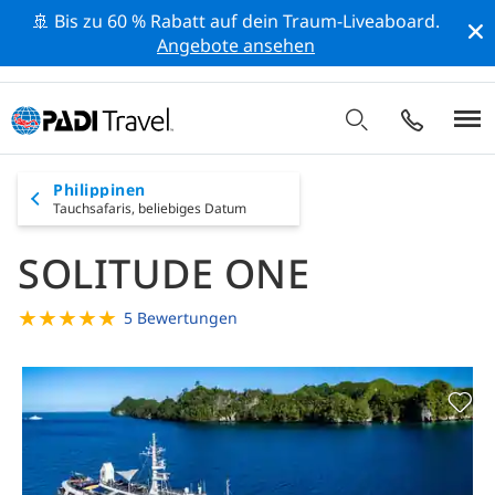
🚢 Bis zu 60 % Rabatt auf dein Traum-Liveaboard.
Angebote ansehen
Philippinen
Tauchsafaris,
beliebiges Datum
SOLITUDE ONE
★
★
★
★
★
5 Bewertungen