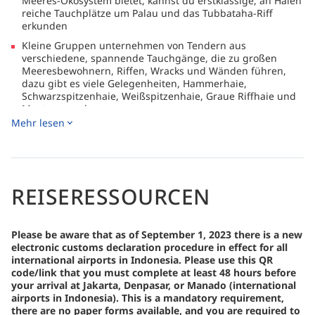
Meeres-Ökosystem bietet, kannst du erstklassige, an Haien
reiche Tauchplätze um Palau und das Tubbataha-Riff
erkunden
Kleine Gruppen unternehmen von Tendern aus
verschiedene, spannende Tauchgänge, die zu großen
Meeresbewohnern, Riffen, Wracks und Wänden führen,
dazu gibt es viele Gelegenheiten, Hammerhaie,
Schwarzspitzenhaie, Weißspitzenhaie, Graue Riffhaie und
Mantas zu sehen
Mehr lesen
An Bord befindet sich ein eigener Kameraraum mit
Computerstationen sowie zahlreiche Ruhe- und
Entspannungsbereiche mit weichen Sitzsäcken und einem
Whirlpool, von dem aus du die klare See vorbeiziehen
sehen kannst
REISERESSOURCEN
Please be aware that as of September 1, 2023 there is a new
electronic customs declaration procedure in effect for all
international airports in Indonesia. Please use this QR
code/link that you must complete at least 48 hours before
your arrival at Jakarta, Denpasar, or Manado (international
airports in Indonesia). This is a mandatory requirement,
there are no paper forms available, and you are required to