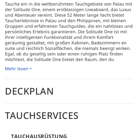
Tauche ein in die weltberühmten Tauchgebiete von Palau mit
der Solitude One, einem erstklassigen Liveaboard, das Luxus
und Abenteuer vereint. Diese 52 Meter lange Yacht bietet
Taucherlebnisse in Palau und den Philippinen, mit kleinen
Gruppen und erfahrenen Tauchguides, die ein nahtloses und
persönliches Erlebnis garantieren. Die Solitude One ist mit
ihrer intelligenten Funktionalität und ihrem Komfort
geräumig gestaltet, mit großen Kabinen, Badezimmern en
suite und reichlich Sozialflächen, die niemals beengt wirken.
Egal, ob du gesellig sein oder einen ruhigen Platz finden
möchtest, die Solitude One bietet den Raum, den du
brauchst. Das Liveaboard präsentiert einzigartige Merkmale,
Mehr lesen
die es von anderen unterscheiden, einschließlich
Flachbildfernseher in jeder Kabine mit USB-
Medienunterstützung, einem vernetzten System für Filme
und Shows, sowie universellen Steckdosen mit USB-Ports.
DECKPLAN
Größere Gäste werden das extra Beinfreiheit und die langen
Matratzen zu schätzen wissen, während Fotografen die
speziellen Kameraspültanks, Luftgebläse, speziellen
Handtücher und ein vollausgestattetes digitales Studio mit
TAUCHSERVICES
Computerstationen und Schutz vor Stromspitzen lieben
werden. Das Essen an Bord der Solitude One ist ein Genuss
für Liebhaber guter Speisen. Der Außenbereich bietet
sorgfältig ausgewählte Mahlzeiten, die deine Reise
TAUCHAUSRÜSTUNG
bereichern, wobei der Koch bereit ist, mit Vorankündigung