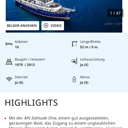
1 / 47
BILDER ANSEHEN
VIDEO
Kabinen
Länge/Breite
10
52 m / 9 m
Baujahr / renoviert
Leihausrüstung
1979 / 2013
Ja ($)
Internet
Nitrox
Ja ($)
Ja ($)
HIGHLIGHTS
Mit der
MV Solitude One
, einem gut ausgestatteten,
geräumigen Boot, das Zugang zu einem unglaublichen