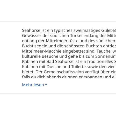
Seahorse ist ein typisches zweimastiges Gulet-Bo
Gewässer der südlichen Türkei entlang der Mitt
entlang der Mittelmeerküste und des südlichen
Bucht segeln und die schönsten Buchten entdec
Mittelmeer-Macchie eingebettet sind. Tauche, 
kulturelle Besuche und gehe bis zum Sonnenun
Kabinen mit Bad Seahorse ist ein traditionelles 
Kabinen mit Dusche und Toilette sowie den vie
bietet. Der Gemeinschaftssalon verfügt über e
falls du dich abends drinnen entspannen und ei
gibt es für diejenigen, die sich lieber im Frei
Mehr lesen
und Grillmöglichkeiten auf dem Sonnendeck. Ge
Vollpensionsbasis wirst du während deines Ab
Bootes köstliche mediterrane Küche genießen, w
ausströmt. Wähle zwischen Essen im klimatisier
Freiluftessen an Deck. Eine große Auswahl an 
Tauchen stillen. Besondere Ernährungsbedürfn