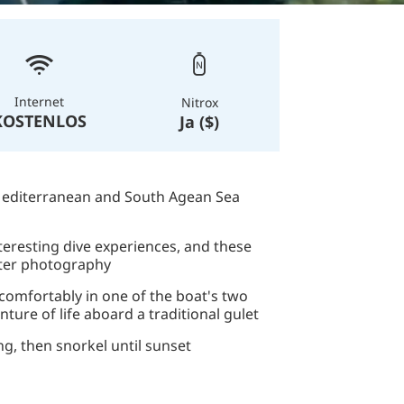
Internet
Nitrox
KOSTENLOS
Ja ($)
Mediterranean and South Agean Sea
teresting dive experiences, and these
ater photography
 comfortably in one of the boat's two
ure of life aboard a traditional gulet
ng, then snorkel until sunset