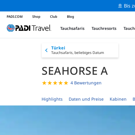
🚢 Bis 
PADI.COM
Shop
Club
Blog
Tauchsafaris
Tauchresorts
Tauch
Türkei
Tauchsafaris,
beliebiges Datum
SEAHORSE A
★
★
★
★
★
4 Bewertungen
Highlights
Daten und Preise
Kabinen
B