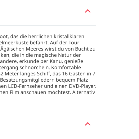
ot, das die herrlichen kristallklaren
elmeerküste befährt. Auf der Tour
 Ägäischen Meeres wirst du von Bucht zu
ken, die in die magische Natur der
wandere, erkunde per Kanu, genieße
tergang schnorcheln. Komfortable
32 Meter langes Schiff, das 16 Gästen in 7
r Besatzungsmitgliedern bequem Platz
inen LCD-Fernseher und einen DVD-Player,
nen Film anschauen möchtest. Alternativ
en entspannen, super bequeme Sitzsäcke
nieße frische mediterrane Küche Auf
endessens und Mittagessens an Bord des
ährend die Tide unter dir ein- und
ten Speisesaal oder nutze das
Gerichten wird deinen Appetit nach dem
isse können bei vorheriger Ankündigung