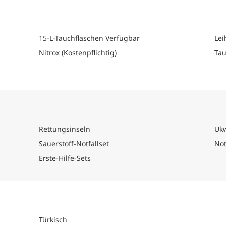
berücksichtigt werden. Tauchen, Kanufahren und
nur für Taucher gedacht - obwohl diese viele i
der Türkei entdecken werden. Du kannst auch 
Kanu fahren oder in kristallklaren Gewässern s
15-L-Tauchflaschen Verfügbar
Lei
Logistikbereich jedes Reiseplans, um detailliert
Nitrox (Kostenpflichtig)
Tau
Rettungsinseln
Uk
Sauerstoff-Notfallset
Not
Erste-Hilfe-Sets
Türkisch