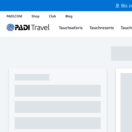
🚢 Bis 
PADI.COM
Shop
Club
Blog
Tauchsafaris
Tauchresorts
Tauch