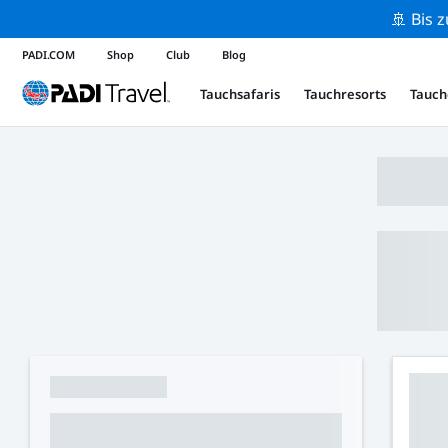
🚢 Bis 
PADI.COM
Shop
Club
Blog
Tauchsafaris
Tauchresorts
Tauch