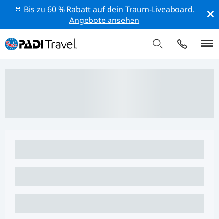
🚢 Bis zu 60 % Rabatt auf dein Traum-Liveaboard.
Angebote ansehen