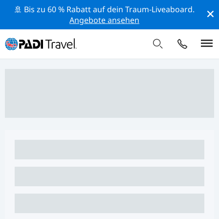
🚢 Bis zu 60 % Rabatt auf dein Traum-Liveaboard.
Angebote ansehen