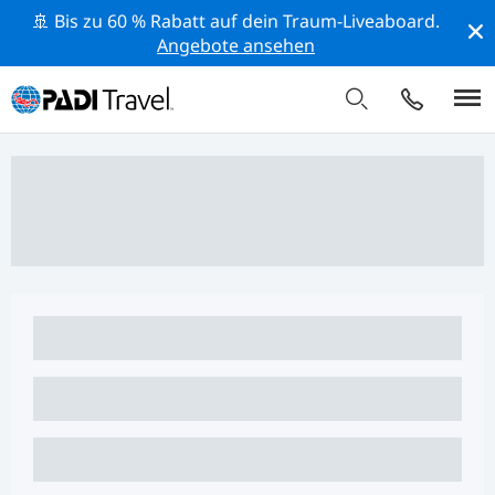
🚢 Bis zu 60 % Rabatt auf dein Traum-Liveaboard.
Angebote ansehen