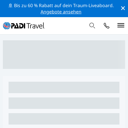
🚢 Bis zu 60 % Rabatt auf dein Traum-Liveaboard.
Angebote ansehen