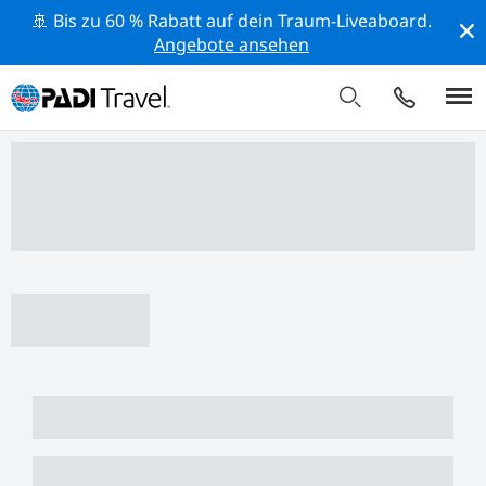
🚢 Bis zu 60 % Rabatt auf dein Traum-Liveaboard.
Angebote ansehen