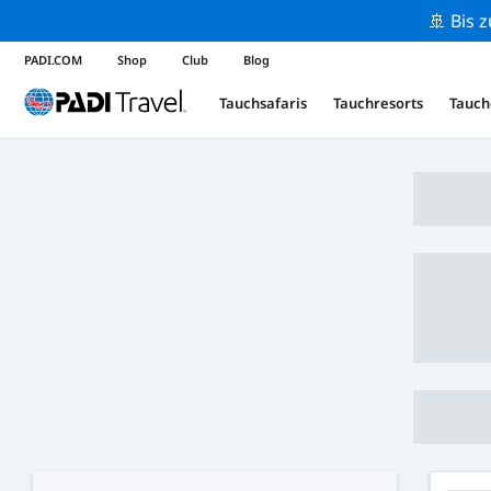
🚢 Bis 
PADI.COM
Shop
Club
Blog
Tauchsafaris
Tauchresorts
Tauch