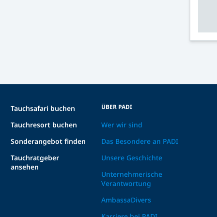
ÜBER PADI
Tauchsafari buchen
Tauchresort buchen
Wer wir sind
Sonderangebot finden
Das Besondere an PADI
Tauchratgeber
Unsere Geschichte
ansehen
Unternehmerische
Verantwortung
AmbassaDivers
Karriere bei PADI