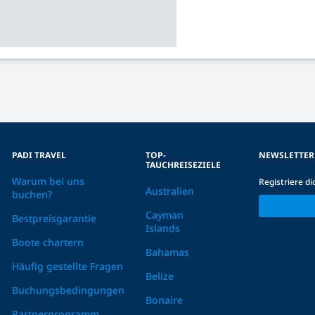
PADI TRAVEL
TOP-
NEWSLETTER
TAUCHREISEZIELE
Warum bei uns
Registriere d
Australien
buchen?
Cayman
Bestpreisgarantie
Islands
Boote chartern
Bahamas
Häufig gestellte Fragen
Belize
Buchungsbedingungen
Bonaire
Partnerprogramm