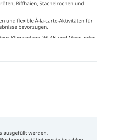
kröten, Riffhaien, Stachelrochen und
n und flexible À-la-carte-Aktivitäten für
rlebnisse bevorzugen.
ieur, Klimaanlage, WLAN und Meer- oder
ks, Paddleboards und Hobie Cats.
 abendlichen Happy Hour, frischer,
n Massagen oder Algenpackungen von
s ausgefüllt werden.
Buchung bestätigt wurde bezahlen.