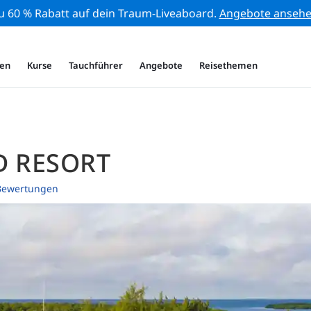
zu 60 % Rabatt auf dein Traum-Liveaboard.
Angebote anseh
en
Kurse
Tauchführer
Angebote
Reisethemen
D RESORT
Bewertungen