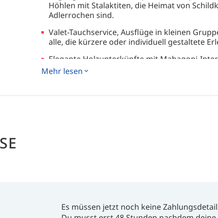
Höhlen mit Stalaktiten, die Heimat von Schild
Adlerrochen sind.
Valet-Tauchservice, Ausflüge in kleinen Gruppe
alle, die kürzere oder individuell gestaltete E
Elegante Holzunterkünfte mit Mahagoni-Inter
Gartenblick sowie jederzeit verfügbaren Kaja
Mehr lesen
Entspannen Sie sich nach dem Tauchen bei der
regional inspirierter Küche und wohltuende
den hauseigenen Therapeuten des Resorts.
SE
Es müssen jetzt noch keine Zahlungsdetail
Du musst erst 48 Stunden nachdem deine 