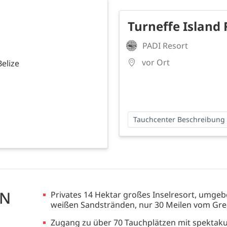
Turneffe Island 
PADI Resort
vor Ort
Belize
Tauchcenter Beschreibung
EN
Privates 14 Hektar großes Inselresort, umge
weißen Sandstränden, nur 30 Meilen vom Grea
Zugang zu über 70 Tauchplätzen mit spektaku