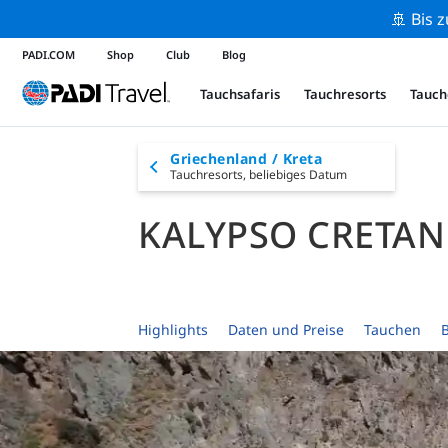
🚢 Bis 
PADI.COM
Shop
Club
Blog
Tauchsafaris
Tauchresorts
Tauch
Griechenland / Kreta
Tauchresorts,
beliebiges Datum
KALYPSO CRETAN 
Highlights
Daten und Preise
Tauchen