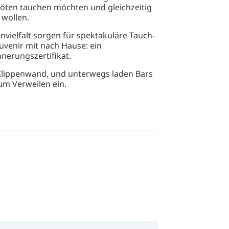
öten tauchen möchten und gleichzeitig
 wollen.
nvielfalt sorgen für spektakuläre Tauch-
uvenir mit nach Hause: ein
nnerungszertifikat.
r Klippenwand, und unterwegs laden Bars
um Verweilen ein.
er aufgrund der hohen Gipfel und des
e Tauchgänge aufzulockern.
t in die wilde, offene See zu tauchen –
fänger.
nter samstags keine Tauchgänge anbietet.