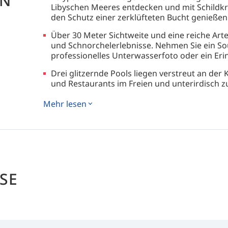
EN
Libyschen Meeres entdecken und mit Schildkr
den Schutz einer zerklüfteten Bucht genießen
Über 30 Meter Sichtweite und eine reiche Arte
und Schnorchelerlebnisse. Nehmen Sie ein So
professionelles Unterwasserfoto oder ein Eri
Drei glitzernde Pools liegen verstreut an de
und Restaurants im Freien und unterirdisch z
Klettern, Trekking und Mountainbiken sind hi
Mehr lesen
milden Klimas fantastische Möglichkeiten, di
Eine einmalige Gelegenheit, vom Ufer aus direk
ein unglaubliches Erlebnis, selbst für Tauchan
Bitte beachten Sie, dass das Kalypso Dive Ce
SE