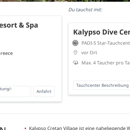
Du tauchst mit:
esort & Spa
Kalypso Dive Ce
PADI-5 Star-Tauchcent
vor Ort
Greece
Max. 4 Taucher pro T
Tauchcenter Beschreibung
ttung/-
Anfahrt
Kalypso Cretan Village ist eine naheliegende W