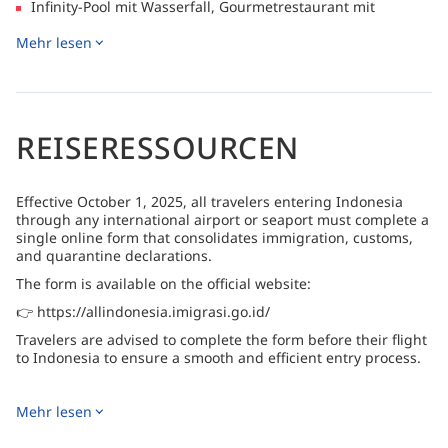
Infinity-Pool mit Wasserfall, Gourmetrestaurant mit
asiatischer und internationaler Küche und eine
Mehr lesen
mehrstöckige Cocktailbar mit Blick auf den
Sonnenuntergang
REISERESSOURCEN
Effective October 1, 2025, all travelers entering Indonesia
through any international airport or seaport must complete a
single online form that consolidates immigration, customs,
and quarantine declarations.
The form is available on the official website:
👉 https://allindonesia.imigrasi.go.id/
Travelers are advised to complete the form before their flight
to Indonesia to ensure a smooth and efficient entry process.
Mehr lesen