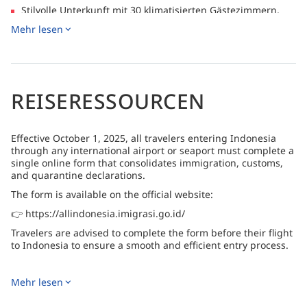
Stilvolle Unterkunft mit 30 klimatisierten Gästezimmern,
die jeweils über Marmorböden, ein eigenes Bad,
Mehr lesen
kostenfreies WLAN und eine dezente Pastellfarben-
Einrichtung für einen komfortablen Aufenthalt verfügen.
Ruhige Resortanlagen mit einem Süßwasserpool mit Swim-
up-Bar, ergänzt durch ein Open-Air-Restaurant und ein
Spa, das entspannende Behandlungen mit lokalen
REISERESSOURCEN
Bioprodukten anbietet.
Effective October 1, 2025, all travelers entering Indonesia
through any international airport or seaport must complete a
single online form that consolidates immigration, customs,
and quarantine declarations.
The form is available on the official website:
👉 https://allindonesia.imigrasi.go.id/
Travelers are advised to complete the form before their flight
to Indonesia to ensure a smooth and efficient entry process.
Mehr lesen