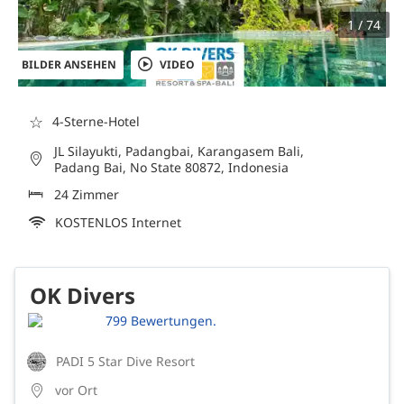
1 / 74
BILDER ANSEHEN
VIDEO
☆
4-Sterne-Hotel
JL Silayukti, Padangbai, Karangasem Bali,
Padang Bai, No State 80872, Indonesia
24 Zimmer
KOSTENLOS Internet
OK Divers
799 Bewertungen.
PADI 5 Star Dive Resort
vor Ort