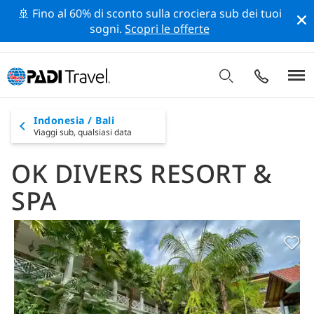
🚢 Fino al 60% di sconto sulla crociera sub dei tuoi
sogni.
Scopri le offerte
Indonesia / Bali
Viaggi sub,
qualsiasi data
OK DIVERS RESORT &
SPA