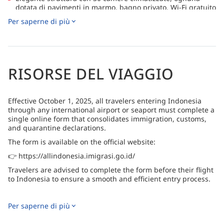
dotata di pavimenti in marmo, bagno privato, Wi-Fi gratuito
e arredi dai delicati toni pastello per un soggiorno
Per saperne di più
confortevole.
Il resort, caratterizzato da un'atmosfera tranquilla, si
sviluppa attorno a una piscina di acqua dolce con bar a
bordo vasca, completata da un ristorante all'aperto e da
una spa che offre trattamenti rilassanti con prodotti
RISORSE DEL VIAGGIO
biologici locali.
Effective October 1, 2025, all travelers entering Indonesia
through any international airport or seaport must complete a
single online form that consolidates immigration, customs,
and quarantine declarations.
The form is available on the official website:
👉 https://allindonesia.imigrasi.go.id/
Travelers are advised to complete the form before their flight
to Indonesia to ensure a smooth and efficient entry process.
Per saperne di più