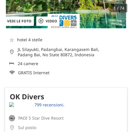
1 / 74
VEDI LE FOTO
VIDEO
☆
hotel 4 stelle
JL Silayukti, Padangbai, Karangasem Bali,
Padang Bai, No State 80872, Indonesia
24 camere
GRATIS Internet
OK Divers
799 recensioni.
PADI 5 Star Dive Resort
Sul posto