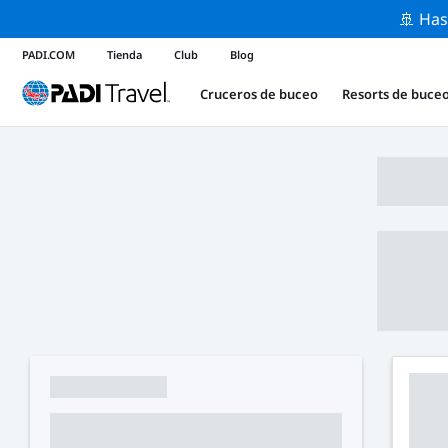
🚢 Has
PADI.COM
Tienda
Club
Blog
Cruceros de buceo
Resorts de buce