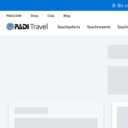
🚢 Bis 
PADI.COM
Shop
Club
Blog
Tauchsafaris
Tauchresorts
Tauch