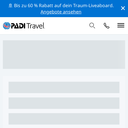
🚢 Bis zu 60 % Rabatt auf dein Traum-Liveaboard.
Angebote ansehen