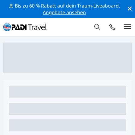
🚢 Bis zu 60 % Rabatt auf dein Traum-Liveaboard.
Angebote ansehen