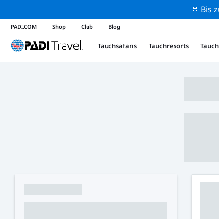
🚢 Bis 
PADI.COM
Shop
Club
Blog
Tauchsafaris
Tauchresorts
Tauch