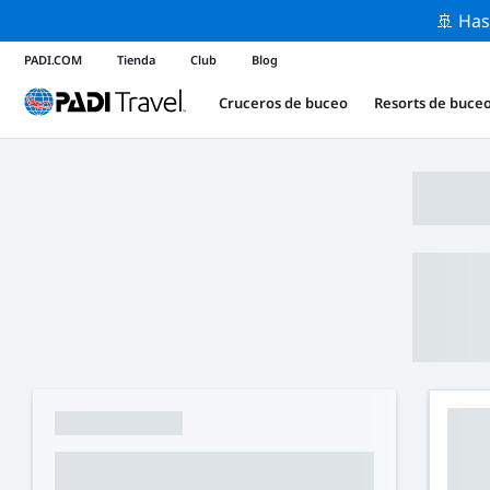
🚢 Has
PADI.COM
Tienda
Club
Blog
Cruceros de buceo
Resorts de buce