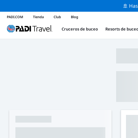
🚢 Has
PADI.COM
Tienda
Club
Blog
Cruceros de buceo
Resorts de buce