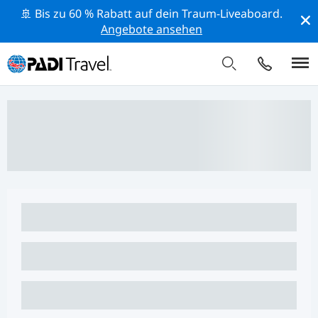
🚢 Bis zu 60 % Rabatt auf dein Traum-Liveaboard.
Angebote ansehen