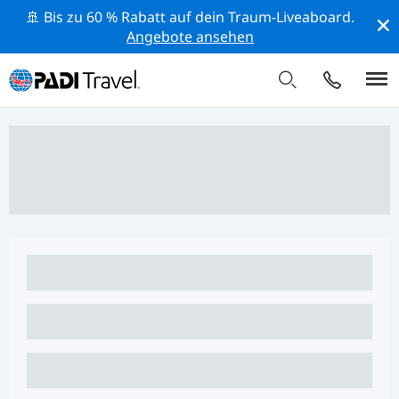
🚢 Bis zu 60 % Rabatt auf dein Traum-Liveaboard.
Angebote ansehen