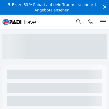
🚢 Bis zu 60 % Rabatt auf dein Traum-Liveaboard.
Angebote ansehen