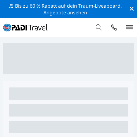
🚢 Bis zu 60 % Rabatt auf dein Traum-Liveaboard.
Angebote ansehen